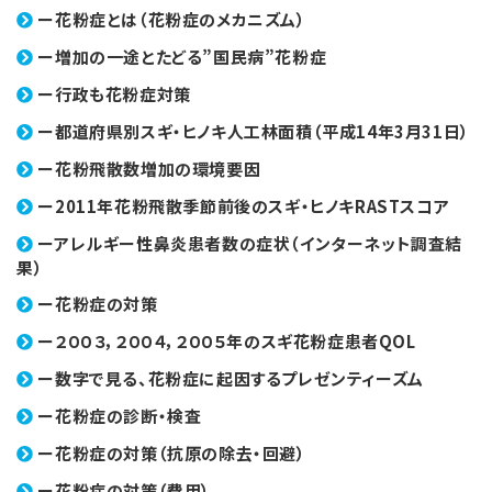
ー花粉症とは（花粉症のメカニズム）
ー増加の一途とたどる”国民病”花粉症
ー行政も花粉症対策
ー都道府県別スギ・ヒノキ人工林面積（平成14年3月31日）
ー花粉飛散数増加の環境要因
ー2011年花粉飛散季節前後のスギ・ヒノキRASTスコア
ーアレルギー性鼻炎患者数の症状（インターネット調査結
果）
ー花粉症の対策
ー２００３，２００４，２００５年のスギ花粉症患者QOL
ー数字で見る、花粉症に起因するプレゼンティーズム
ー花粉症の診断・検査
ー花粉症の対策（抗原の除去・回避）
ー花粉症の対策（費用）