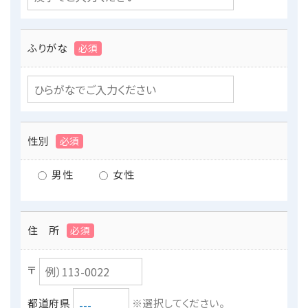
ふりがな
必須
性別
必須
男性
女性
住 所
必須
〒
都道府県
※選択してください。