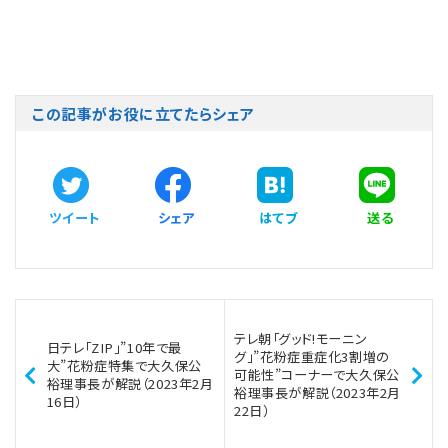
この記事がお役に立てたらシェア
ツイート
シェア
はてブ
送る
テレ朝「グッド!モーニン
日テレ「ZIP」”10年で最
グ」”花粉症重症化3割増の
大”花粉症特集で大久保公
可能性”コーナーで大久保公
裕理事長が解説（2023年2月
裕理事長が解説（2023年2月
16日）
22日）