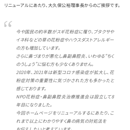
リニューアルにあたり、大久保公裕理事長からのご挨拶です。
今や国民の約半数がスギ花粉症に罹り、ブタクサや
イネ科などの草の花粉症やハウスダストアレルギー
の方も増加しています。
さらに鼻づまりが悪化し鼻副鼻腔炎、いわゆる“ちく
のうしょう”に悩む方も少なくありません。
2020年、2021年は新型コロナ感染症が拡大し、花
粉症対策の重要性に気づかされた方も多かったと
感じております。
NPO花粉症・鼻副鼻腔炎治療推進会は設立して8
年目になりました。
今回ホームページをリニューアルするにあたり、こ
れまで以上にわかりやすく鼻の病気の対処法を
お伝えしたいと考えています。